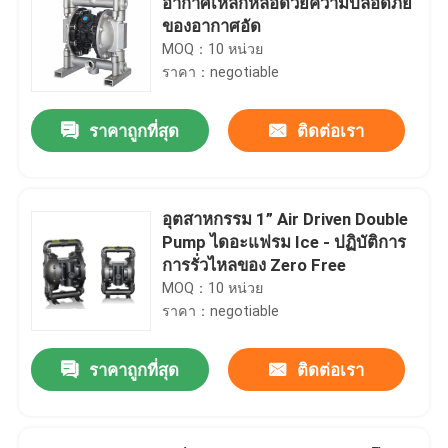
อากาศเหล็กหล่อด้วยความปลอดภัย
ของอากาศอัด
MOQ：10 หน่วย
ราคา：negotiable
ราคาถูกที่สุด
ติดต่อเรา
อุตสาหกรรม 1” Air Driven Double
Pump ไดอะแฟรม Ice - ปฏิบัติการ
การรั่วไหลของ Zero Free
MOQ：10 หน่วย
ราคา：negotiable
ราคาถูกที่สุด
ติดต่อเรา