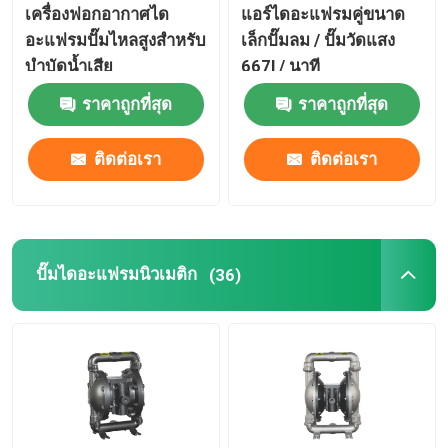
เครื่องฟอกอากาศได
แอร์ไดอะแฟรมคู่ขนาด
อะแฟรมปั๊มไหลสูงสำหรับ
เล็กปั๊มลม / ปั๊มวัดแสง
ปั๊มไดอะแฟรมเคมี
บำบัดน้ำเสีย
667l / นาที
ราคาถูกที่สุด
ราคาถูกที่สุด
ปั๊มพ่นสีไดอะแฟรม
ติดต่อเรา
ติดต่อเรา
ปั๊มไดอะแฟรม
ปั๊มโอนไดอะแฟรม
ปั๊มไดอะแฟรมนิวเมติก
(36)
ชิ้นส่วนปั๊มไดอะแฟรม
ปั๊มไดรฟ์แม่เหล็ก
ตัวกรองสารเคมี