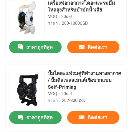
เครื่องฟอกอากาศไดอะแฟรมปั๊ม
ไหลสูงสำหรับบำบัดน้ำเสีย
MOQ：20set
ราคา：200-1000USD
ราคาถูกที่สุด
ติดต่อเรา
ปั๊มไดอะแฟรมคู่ที่ทำงานทางอากาศ
/ ปั๊มดิสเพลสเมนต์เชิงบวกแบบ
Self-Priming
MOQ：20set
ราคา：202-800USD
ราคาถูกที่สุด
ติดต่อเรา