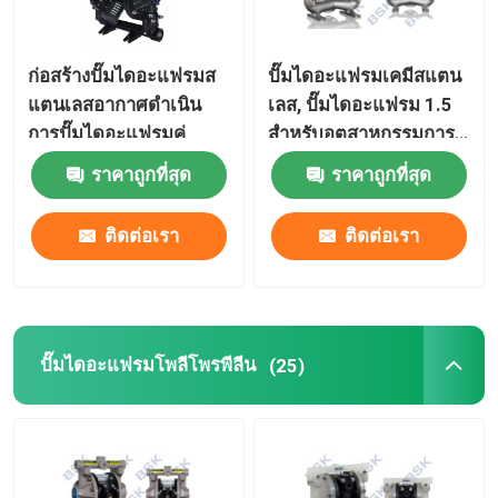
ก่อสร้างปั๊มไดอะแฟรมส
ปั๊มไดอะแฟรมเคมีสแตน
แตนเลสอากาศดำเนิน
เลส, ปั๊มไดอะแฟรม 1.5
การปั๊มไดอะแฟรมคู่
สำหรับอุตสาหกรรมการ
เคลือบ
ราคาถูกที่สุด
ราคาถูกที่สุด
ติดต่อเรา
ติดต่อเรา
ปั๊มไดอะแฟรมโพลีโพรพีลีน
(25)